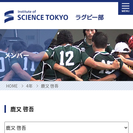
Skip
to
content
メンバー
HOME
4年
鹿又 啓吾
鹿又 啓吾