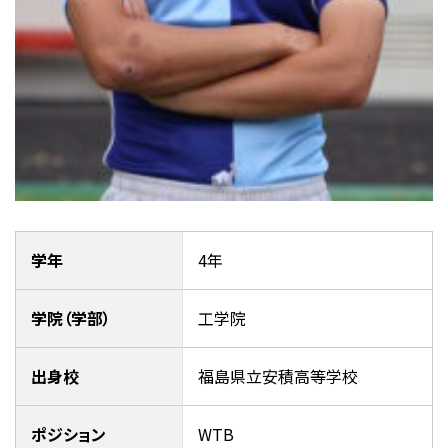
学年
4年
学院（学部）
工学院
出身校
福島県立安積高等学校
ポジション
WTB