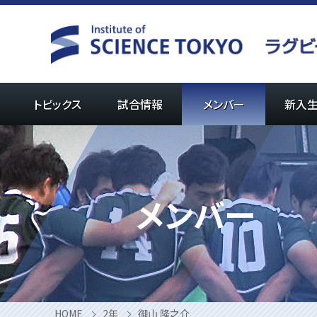
Skip
to
content
トピックス
試合情報
メンバー
新入
メンバー
HOME
2年
御山 隆之介