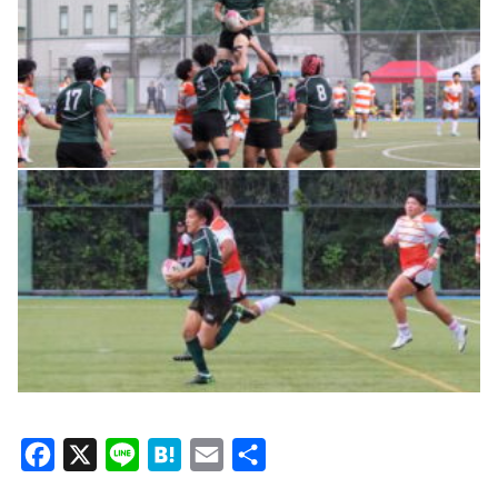
Facebook
X
Line
Hatena
Email
共
有