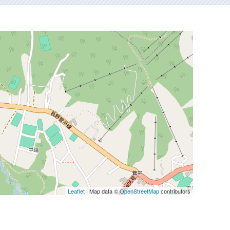
Leaflet
| Map data ©
OpenStreetMap
contributors