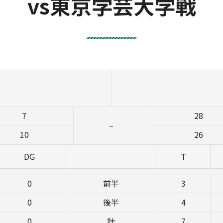
vs東京学芸大学戦
7
28
–
10
26
DG
T
0
前半
3
0
後半
4
0
計
7