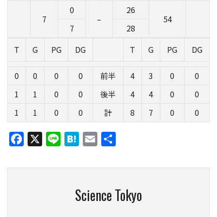
0
26
7
–
54
7
28
T
G
PG
DG
T
G
PG
DG
0
0
0
0
前半
4
3
0
0
1
1
0
0
後半
4
4
0
0
1
1
0
0
計
8
7
0
0
Facebook
X
Line
Hatena
Email
共
有
Science Tokyo