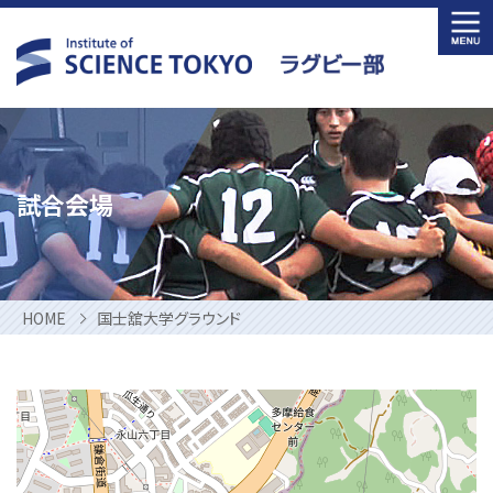
Skip
to
content
試合会場
HOME
国士舘大学グラウンド