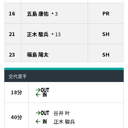
16
PR
五島 康佑
3
21
SH
正木 駿兵
13
23
福島 陽太
SH
交代選手
18分
谷井 叶
40分
正木 駿兵