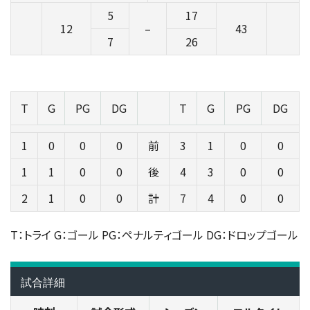
5
17
12
–
43
7
26
T
G
PG
DG
T
G
PG
DG
1
0
0
0
前
3
1
0
0
1
1
0
0
後
4
3
0
0
2
1
0
0
計
7
4
0
0
T：トライ G：ゴール PG：ペナルティゴール DG：ドロップゴール
試合詳細