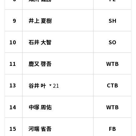
9
井上 夏樹
SH
10
石井 大智
SO
11
鹿又 啓吾
WTB
13
CTB
谷井 叶
21
14
中塚 周佑
WTB
15
河端 省吾
FB