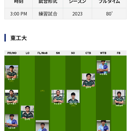
時刻
試合形式
シーズン
フルタイム
3:00 PM
練習試合
2023
80'
東工大
中塚 周佑
村上 康介
[ 1T ]
谷井 叶
[ 1T ]
佐々木 雄大
井上 夏樹
石井 大智
河端 省吾
[ 1G ]
落合 聡
大柴 光樹