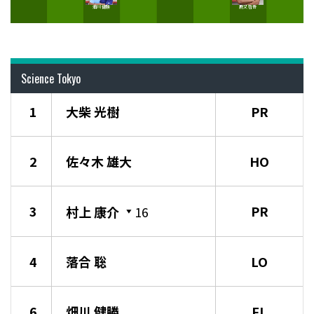
畑川 健勝
鹿又 啓吾
Science Tokyo
1
大柴 光樹
PR
2
佐々木 雄大
HO
3
PR
村上 康介
16
4
落合 聡
LO
6
畑川 健勝
FL