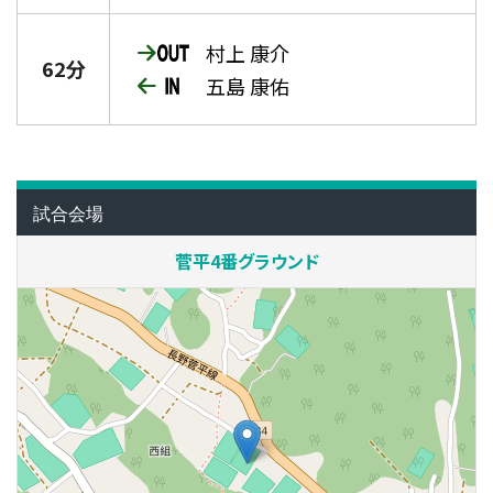
村上 康介
62分
五島 康佑
試合会場
菅平4番グラウンド