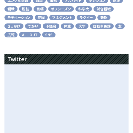
エンゲル係数
雑談
最強
アルバイト
ポジション
健康
観戦
脂肪
目標
オフシーズン
科学大
試合観戦
モチベーション
花園
マネジメント
ラグビー
新歓
きっかけ
でかい
予餞会
体重
大学
自動車免許
友
広報
ALL OUT
SNS
Twitter