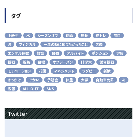
タグ
上級生
水
シーズンオフ
勧誘
成長
筋トレ
節目
涙
フィジカル
一年の時に知りたかったこと
笑顔
エンゲル係数
雑談
最強
アルバイト
ポジション
健康
観戦
脂肪
目標
オフシーズン
科学大
試合観戦
モチベーション
花園
マネジメント
ラグビー
新歓
きっかけ
でかい
予餞会
体重
大学
自動車免許
友
広報
ALL OUT
SNS
Twitter