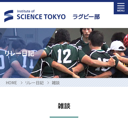
Skip
to
content
リレー日記
HOME
リレー日記
雑談
雑談