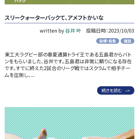
スリークォーターバックて、アメフトかいな
written by
谷井 叶
投稿日時：2023/10/03
目標・抱負
雑談
東工大ラグビー部の春夏通算トライ王である五島君からバト
ンをもらいました、谷井です。五島君は非常に頼りになる存在
です。すでに終えた2試合のリーグ戦ではスクラムで相手チー
ムを圧倒し、...
続きを読む