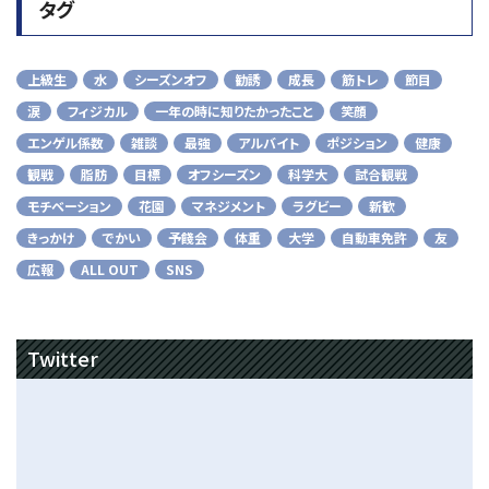
タグ
上級生
水
シーズンオフ
勧誘
成長
筋トレ
節目
涙
フィジカル
一年の時に知りたかったこと
笑顔
エンゲル係数
雑談
最強
アルバイト
ポジション
健康
観戦
脂肪
目標
オフシーズン
科学大
試合観戦
モチベーション
花園
マネジメント
ラグビー
新歓
きっかけ
でかい
予餞会
体重
大学
自動車免許
友
広報
ALL OUT
SNS
Twitter