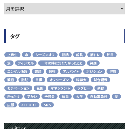
タグ
上級生
水
シーズンオフ
勧誘
成長
筋トレ
節目
涙
フィジカル
一年の時に知りたかったこと
笑顔
エンゲル係数
雑談
最強
アルバイト
ポジション
健康
観戦
脂肪
目標
オフシーズン
科学大
試合観戦
モチベーション
花園
マネジメント
ラグビー
新歓
きっかけ
でかい
予餞会
体重
大学
自動車免許
友
広報
ALL OUT
SNS
Twitter