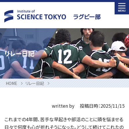
Skip
to
content
リレー日記
HOME
リレー日記
written by
投稿日時：2025/11/15
これまでの4年間、苦手な早起きや部活のことに頭を悩ませる
日々で何度も心が折れそうになった。どうして続けてこれたの