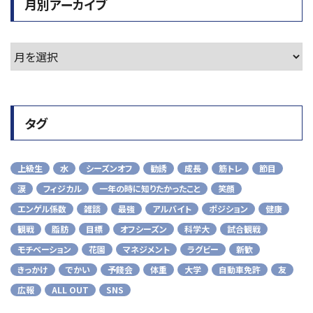
月別アーカイブ
タグ
上級生
水
シーズンオフ
勧誘
成長
筋トレ
節目
涙
フィジカル
一年の時に知りたかったこと
笑顔
エンゲル係数
雑談
最強
アルバイト
ポジション
健康
観戦
脂肪
目標
オフシーズン
科学大
試合観戦
モチベーション
花園
マネジメント
ラグビー
新歓
きっかけ
でかい
予餞会
体重
大学
自動車免許
友
広報
ALL OUT
SNS