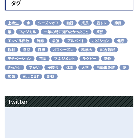
タグ
上級生
水
シーズンオフ
勧誘
成長
筋トレ
節目
涙
フィジカル
一年の時に知りたかったこと
笑顔
エンゲル係数
雑談
最強
アルバイト
ポジション
健康
観戦
脂肪
目標
オフシーズン
科学大
試合観戦
モチベーション
花園
マネジメント
ラグビー
新歓
きっかけ
でかい
予餞会
体重
大学
自動車免許
友
広報
ALL OUT
SNS
Twitter