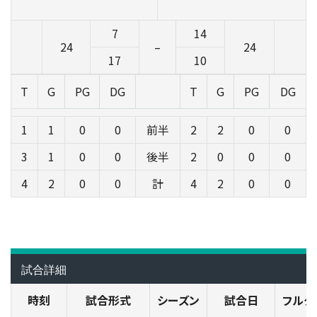
7
14
24
–
24
17
10
T
G
PG
DG
T
G
PG
DG
1
1
0
0
前半
2
2
0
0
3
1
0
0
後半
2
0
0
0
4
2
0
0
計
4
2
0
0
試合詳細
時刻
試合形式
シーズン
試合日
フルタ