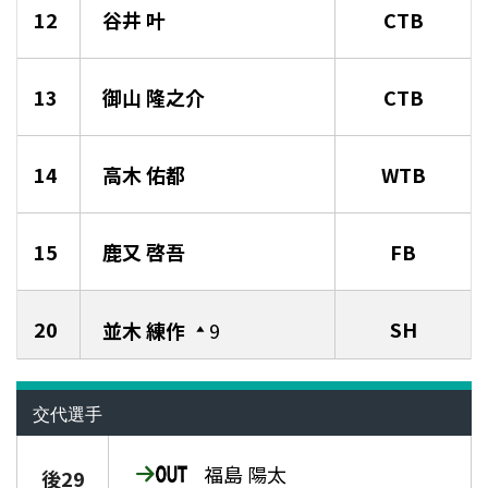
12
谷井 叶
CTB
13
御山 隆之介
CTB
14
高木 佑都
WTB
15
鹿又 啓吾
FB
20
SH
並木 練作
9
交代選手
福島 陽太
後29