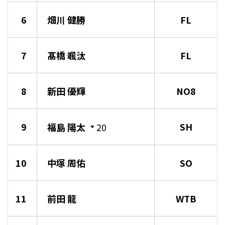
6
畑川 健勝
FL
7
髙橋 颯汰
FL
8
新田 優輝
NO8
9
SH
福島 陽太
20
10
中塚 周佑
SO
11
前田 龍
WTB