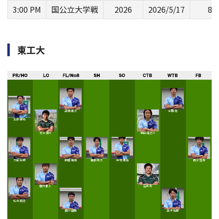
3:00 PM
国公立大学戦
2026
2026/5/17
80'
東工大
髙橋 颯汰
前田 龍
五島 康佑
村上 康介
御山 隆之介
大柴 光樹
新田 優輝
福島 陽太
中塚 周佑
鹿又 啓吾
田所隼人
谷井 叶
松本 拓也
畑川 健勝
高木 佑都