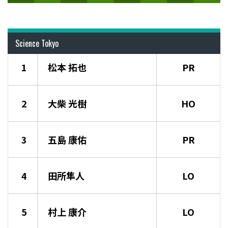
Science Tokyo
1
松本 拓也
PR
2
大柴 光樹
HO
3
五島 康佑
PR
4
田所隼人
LO
5
村上 康介
LO