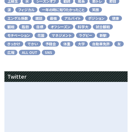
上級生
水
シーズンオフ
勧誘
成長
筋トレ
節目
涙
フィジカル
一年の時に知りたかったこと
笑顔
エンゲル係数
雑談
最強
アルバイト
ポジション
健康
観戦
脂肪
目標
オフシーズン
科学大
試合観戦
モチベーション
花園
マネジメント
ラグビー
新歓
きっかけ
でかい
予餞会
体重
大学
自動車免許
友
広報
ALL OUT
SNS
Twitter