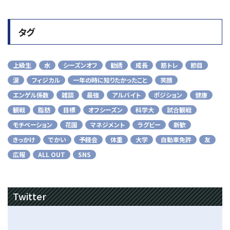
タグ
上級生
水
シーズンオフ
勧誘
成長
筋トレ
節目
涙
フィジカル
一年の時に知りたかったこと
笑顔
エンゲル係数
雑談
最強
アルバイト
ポジション
健康
観戦
脂肪
目標
オフシーズン
科学大
試合観戦
モチベーション
花園
マネジメント
ラグビー
新歓
きっかけ
でかい
予餞会
体重
大学
自動車免許
友
広報
ALL OUT
SNS
Twitter