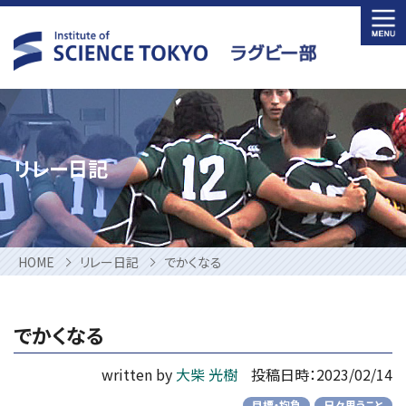
Skip
to
content
リレー日記
HOME
リレー日記
でかくなる
でかくなる
written by
大柴 光樹
投稿日時：2023/02/14
目標・抱負
日々思うこと