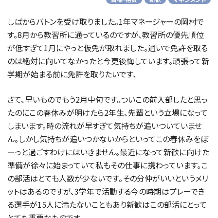
しばからバトンを受け取りました。1年マネージャーの岡村で
す。8月から教習所に通っているのですが、教習所の優先順位
が低すぎて1月にやっと仮免が取れました。通いで免許を取る
のは絶対に向いてなかったと今更後悔しています。頑張って新
学期が始まる前に免許を取りたいです、
さて、早いものでもう2月中旬です。ついこの前入部したと思っ
たのにこの春休みが明けたら2年生、先輩という立場になって
しまいます。時の流れが早すぎて気持ちが追いついていませ
ん。しかし気持ちが追いつかないからといってこの春休みをぼ
ーっと過ごすわけにはいきません。最近になって新歓に向けた
準備が徐々に始まっていて私もその仕事に携わっています。こ
の部活はとても人数が少ないです。その分仲がいいというメリ
ットはあるのですが、3学年で活動する今の時期はプレーでき
る選手が15人に満たないこともあり新歓はこの部活にとって
とても重要なものです。