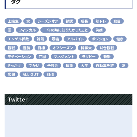
タグ
上級生
水
シーズンオフ
勧誘
成長
筋トレ
節目
涙
フィジカル
一年の時に知りたかったこと
笑顔
エンゲル係数
雑談
最強
アルバイト
ポジション
健康
観戦
脂肪
目標
オフシーズン
科学大
試合観戦
モチベーション
花園
マネジメント
ラグビー
新歓
きっかけ
でかい
予餞会
体重
大学
自動車免許
友
広報
ALL OUT
SNS
Twitter