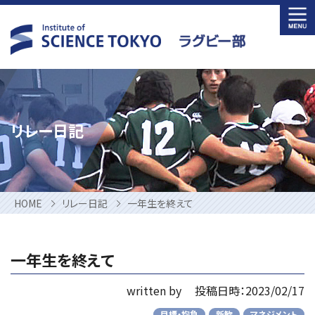
Skip
to
content
リレー日記
HOME
リレー日記
一年生を終えて
一年生を終えて
written by
投稿日時：2023/02/17
目標・抱負
新歓
マネジメント